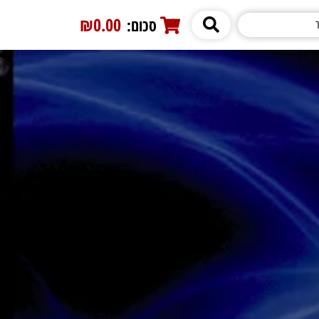
₪0.00
סכום:
0