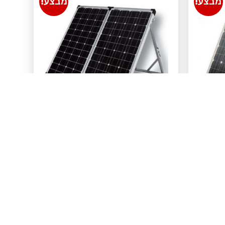
מבצע!
מבצע!
י 160 וואט
פנל סולארי 120 וואט
GPM-2F120
₪
1,200.00
₪
1,899.00
הוספה לסל