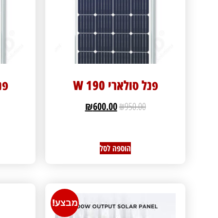
פנל סולארי 190 W
פנל
₪
600.00
₪
950.00
הוספה לסל
מבצע!