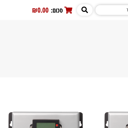
₪0.00
סכום:
0