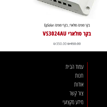
בקר טעינה סולארי
,
בקרי טעינה EpSolar
בקר סולארי VS3024AU
₪
350.00
₪
450.00
עמוד הבית
חנות
אודות
צור קשר
מידע מקצועי