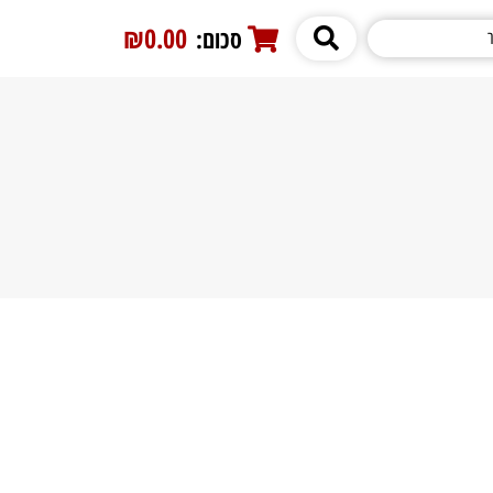
₪0.00
סכום:
0