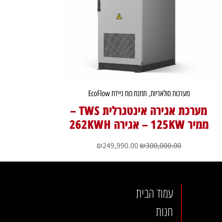
מערכות סולאריות
,
תחנת כוח ניידת EcoFlow
מערכת אגירה אינטגרלית TWS –
ממיר 125KW – אגירה 262KWH
₪
249,990.00
₪
300,000.00
עמוד הבית
חנות