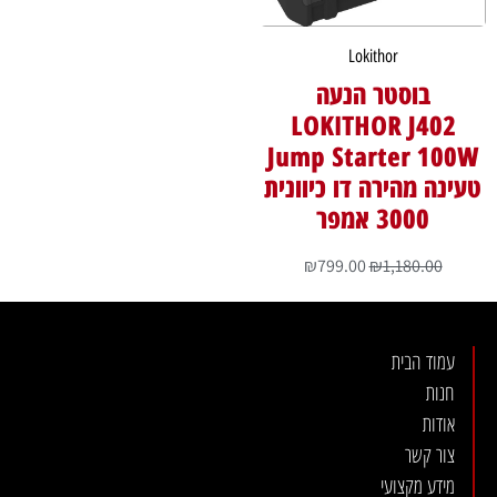
Lokithor
בוסטר הנעה
LOKITHOR J402
Jump Starter 100W
טעינה מהירה דו כיוונית
3000 אמפר
₪
799.00
₪
1,180.00
עמוד הבית
חנות
אודות
צור קשר
מידע מקצועי