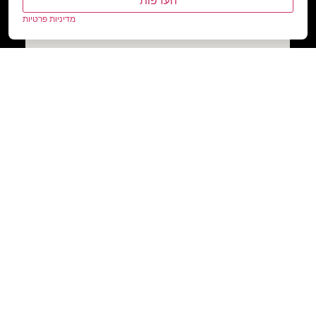
העדפות
מדיניות פרטיות
www .kcamping.co.il
© 2020 - כל הזכויות שמורות לקינן אנרגיה