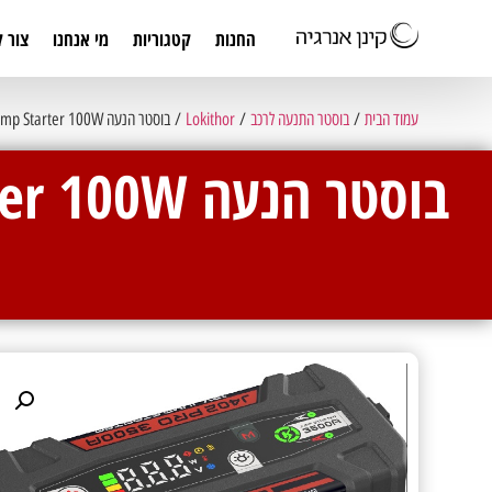
החנות
קטגוריות
מי אנחנו
צור 
עמוד הבית
/
בוסטר התנעה לרכב
/
Lokithor
/ בוסטר הנעה LOKITHOR J402 Jump Starter 100W טעינה מהירה דו כיוונית 3000 אמפר