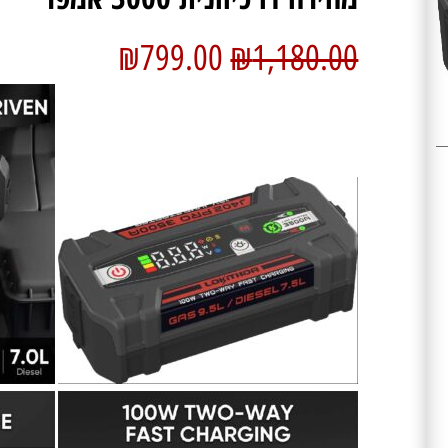
₪
799.00
₪
1,180.00