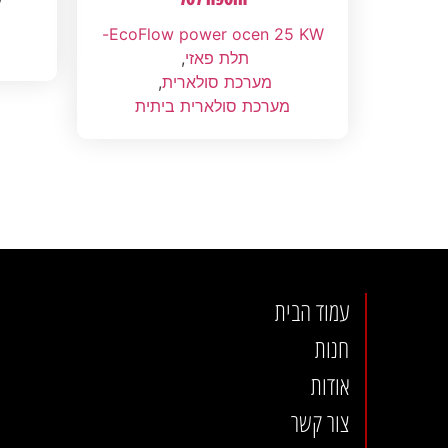
EcoFlow power ocen 25 KW-
תלת פאזי
,
מערכת סולארית
,
מערכת סולארית ביתית
עמוד הבית
חנות
אודות
צור קשר