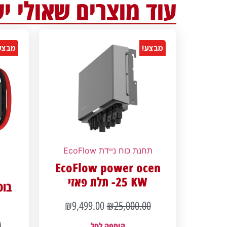
עוד מוצרים שאולי יע
מבצע!
מבצע
תחנת כוח ניידת EcoFlow
EcoFlow power ocen
25 KW- תלת פאזי
בוס
₪
9,499.00
₪
25,000.00
0
הוספה לסל