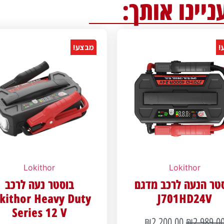
ניינו אותך:
!
מבצע!
Lokithor
Lokithor
טר הנעה לרכב מדגם
בוסטר נעה לרכב
kithor Heavy Duty
J701HD24V
Series 12 V
₪
2,200.00
₪
2,989.0