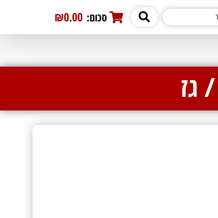
₪0.00
סכום:
0
 גז