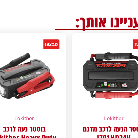
ניינו אותך:
!
מבצע!
Lokithor
Lokithor
טר הנעה לרכב מדגם
בוסטר נעה לרכב
kithor Heavy Duty
J701HD24V