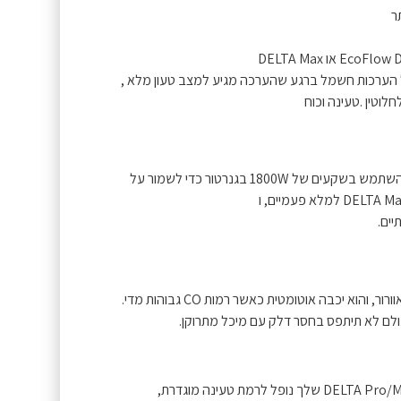
ר
ל הערכות חשמל ברגע שהערכה מגיע למצב טעון מלא ,
לוטין .טעינה וכוח
בזמן שאתה טוען את תחנת הכוח הניידת שלך, אתה עדיין יכול להשתמש בשקעים של 1800W בגנרטור כדי לשמור על
יים.
א יכבה אוטומטית כאשר רמות CO גבוהות מדי.
ולם לא תיתפס בחסר דלק עם מיכל מתרוקן.
הגנרטור החכם של EcoFlow הוא לא סתם גנרטור. כאשר ה-DELTA Pro/Max שלך נופל לרמת טעינה מוגדרת,