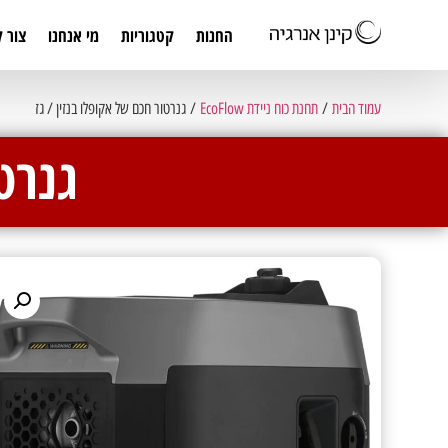
החנות
קטגוריות
מי אנחנו
צור 
עמוד הבית
/
תחנת כוח ניידת EcoFlow
/ גנרטור חכם של אקופלו בנזין / גז
גנרט