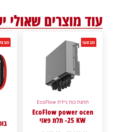
עוד מוצרים שאולי יע
מבצע!
מבצע
תחנת כוח ניידת EcoFlow
EcoFlow power ocen
25 KW- תלת פאזי
בוס