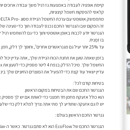
קיימת אופציה לעבודה באמצעות גז רגיל משך עבודה ארוכים יות
קלאסי להפסקות חשמל קיצוניות,
מתממשק אוטומטי עם ערכת החשמל הניידת מסוג -EcoFlow DELTA Pro או DELTA Max
זה המקום שבו הגנרטור החכם נכנס לעבודה תוך כדי טעינה ש
הגנרטור יודע לכבות באופן אוטומטי ותוך כדי גם להשתמש רגיל לח
בּוֹ זְמַנִית.
עד 25% יותר יעיל גם מגנראטורים אחרים¹, וחוסך לך דלק, וזמן.
החשמל שלך. מיכל הדלק בנפח 4 ליטר מספיק כדי לטעון את DELTA Max למלא פעמיים, ו
עדיין ישאיר עוד קצת כדי להפעיל את המוצרים החיוניים שלך בינת
בטיחות קודם לכל :
הגנרטור החכם שם את הבטיחות במקום הראשון.
הוא כולל אזעקת פחמן חד חמצני כדי לאותת אם יש לך מספיק אוורור, והו
יש לו גם אזעקה שתודיע לך מתי אתה צריך למלא דלק כדי שלע
גנרטור החכם הראשון בעולם :