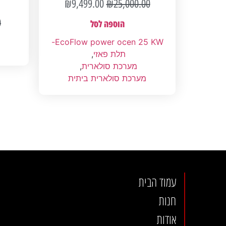
₪
9,499.00
₪
25,000.00
0
הוספה לסל
EcoFlow power ocen 25 KW-
תלת פאזי
,
מערכת סולארית
,
מערכת סולארית ביתית
עמוד הבית
חנות
אודות