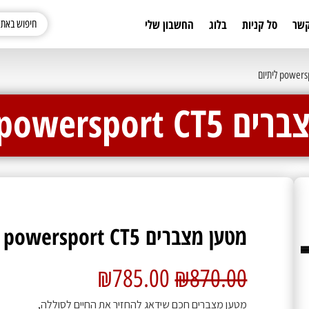
קשר
סל קניות
בלוג
החשבון שלי
powerspo ליתיום
מטען מצברים powersport CT5 ליתיום
₪
785.00
₪
870.00
מטען מצברים חכם שידאג להחזיר את החיים לסוללה,