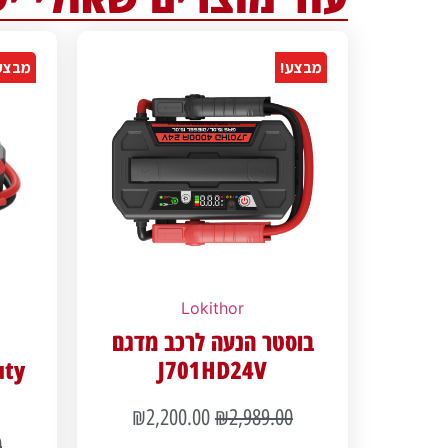
מבצע!
מבצע
Lokithor
בוסטר הנעה לרכב מדגם
uty
J701HD24V
₪
2,200.00
₪
2,989.00
0