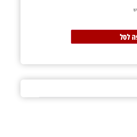
ש
ה לסל