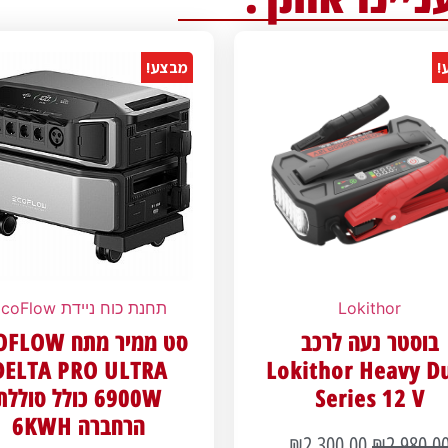
!
מבצע!
Lokithor
תחנת כוח ניידת EcoFlow
בוסטר נעה לרכב
סט ממיר מתח W
DELTA PRO ULTRA
Lokithor Heavy D
Series 12 V
6900W כולל סוללת
הרחברה 6KWH
₪
2,300.00
₪
2,980.0