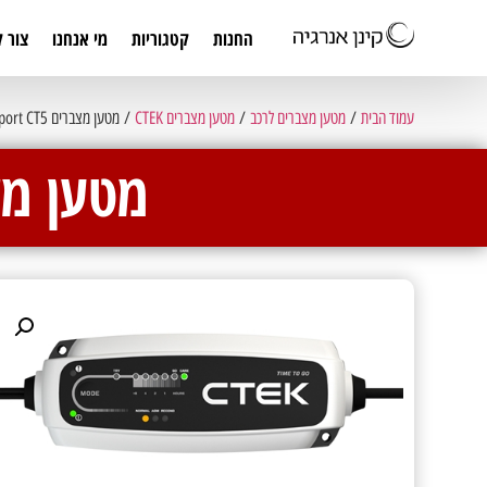
החנות
קטגוריות
מי אנחנו
צור 
עמוד הבית
/
מטען מצברים לרכב
/
מטען מצברים CTEK
/ מטען מצברים powersport CT5 ליתיום
מטען מצברים rt CT5