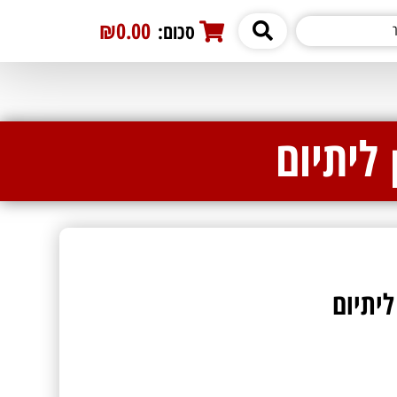
₪0.00
סכום:
0