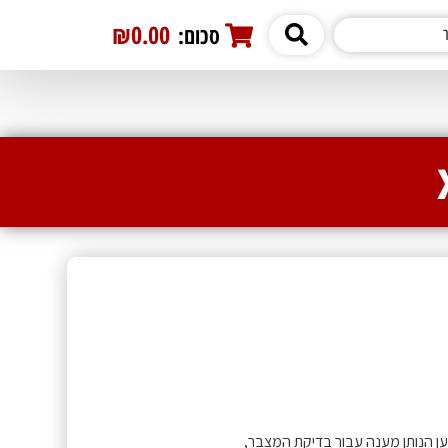
₪0.00
סכום:
0