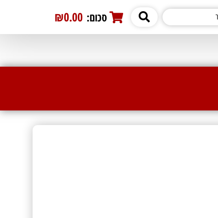
₪0.00
סכום:
0