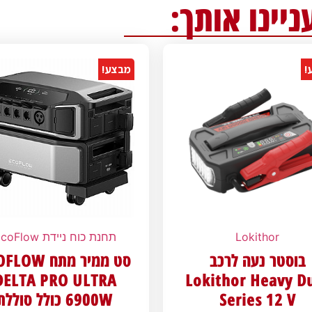
ניינו אותך:
!
מבצע!
Lokithor
תחנת כוח ניידת EcoFlow
בוסטר נעה לרכב
סט ממיר מתח W
DELTA PRO ULTRA
Lokithor Heavy D
Series 12 V
6900W כולל סוללת