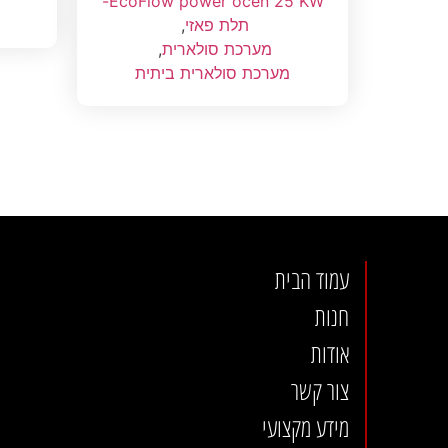
EcoFlow power ocen 25 KW-
תלת פאזי
,
מערכת סולארית
,
מערכת סולארית ביתית
עמוד הבית
חנות
אודות
צור קשר
מידע מקצועי