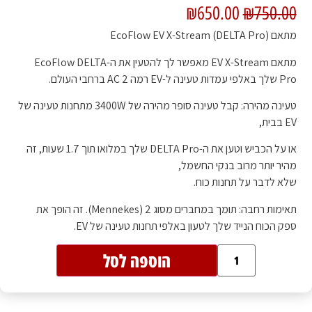
₪
650.00
₪
750.00
מתאם EcoFlow EV X-Stream (DELTA Pro)
מתאם EV X-Stream מאפשר לך להטעין את ה-EcoFlow DELTA
Pro שלך באלפי עמדות טעינה ל-EV רמה 2 AC ברחבי העולם.
טעינה מהירה: קבל טעינה סופר מהירה של 3400W מתחנות טעינה של
EV בבית,
או על הכביש וטען את ה-DELTA Pro שלך במלואו תוך 1.7 שעות, זה
מהיר יותר מרוב בנקי החשמל,
שלא לדבר על תחנות כוח.
תאימות רחבה: תומך במחברים מסוג 2 (Mennekes). זה הופך את
ספק הכוח הנייד שלך לטעון באלפי תחנות טעינה של EV.
הוספה לסל