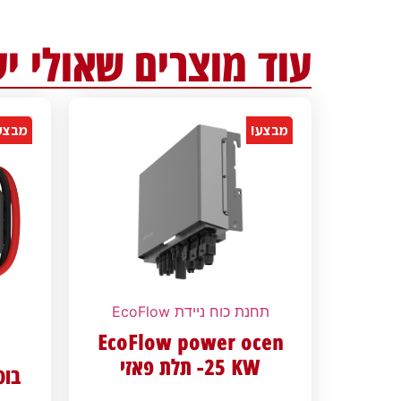
עוד מוצרים שאולי יע
מבצע!
מבצע
תחנת כוח ניידת EcoFlow
EcoFlow power ocen
25 KW- תלת פאזי
בוס