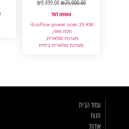
₪
9,499.00
₪
25,000.00
0
הוספה לסל
EcoFlow power ocen 25 KW-
תלת פאזי
,
מערכת סולארית
,
מערכת סולארית ביתית
עמוד הבית
חנות
אודות