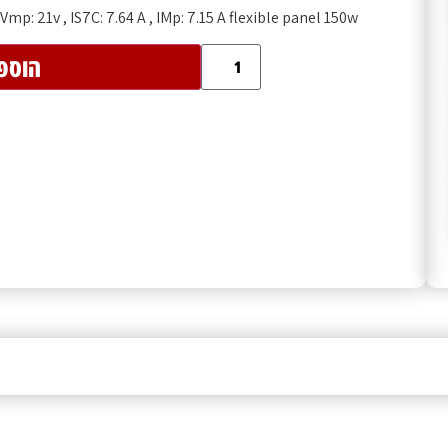
, Vmp: 21v , IS7C: 7.64 A , IMp: 7.15 A flexible panel 150w
הוספ