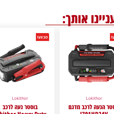
ניינו אותך:
!
מבצע!
Lokithor
Lokithor
טר הנעה לרכב מדגם
בוסטר נעה לרכב
kithor Heavy Duty
J701HD24V