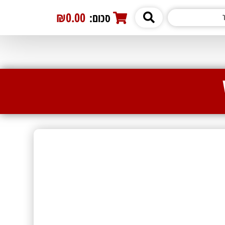
₪0.00
סכום:
0