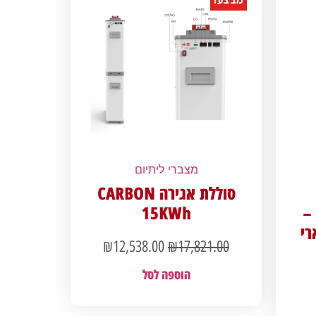
מצברי ליתיום
סוללת אגירה CARBON
אינטגרלית 1500Wh –
15KWh
ולארי
₪
12,538.00
₪
17,821.00
הוספה לסל