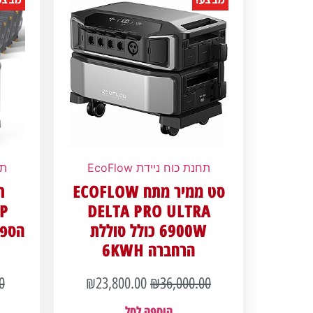
תחנת כוח ניידת EcoFlow
תח
סט ממיר מתח ECOFLOW
ת
P
DELTA PRO ULTRA
6900W כולל סוללת
הרחברה 6KWH
0
₪
23,800.00
₪
36,000.00
הוספה לסל