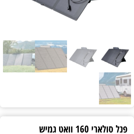
פנל סולארי 160 וואט גמיש