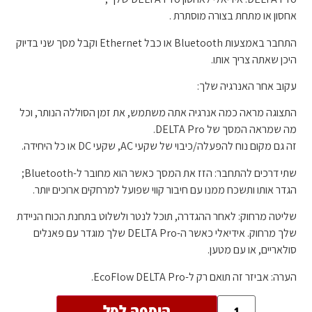
אחסון או מתחת בצורה מוסתרת .
התחבר באמצעות Bluetooth או כבל Ethernet וקבל מסך שני בדיוק
היכן שאתה צריך אותו.
עקוב אחר האנרגיה שלך:
התצוגה מראה כמה אנרגיה אתה משתמש, את זמן הסוללה הנותר, וכל
מה שמראה המסך של DELTA Pro.
זה גם מקום נוח להפעלה/כיבוי של שקעי AC, שקעי DC או כל היחידה.
שתי דרכים להתחבר: הזז את המסך כאשר הוא מחובר ל-Bluetooth;
הגדר אותו ותשכח ממנו עם חיבור קווי שפועל למרחקים ארוכים יותר.
שליטה מרחוק: לאחר ההגדרה, תוכל לנטר ולשלוט בתחנת הכוח הניידת
שלך מרחוק. אידיאלי כאשר ה-DELTA Pro שלך מוגדר עם פאנלים
סולאריים, או עם מטען.
הערה: אביזר זה תואם רק ל-EcoFlow DELTA Pro.
הוספה לסל