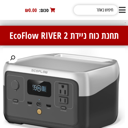
סכום:
0
₪0.00
תחנת כוח ניידת EcoFlow RIVER 2