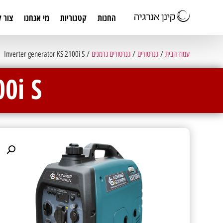
החנות
קטגוריות
מי אנחנו
צור 
עמוד הבית
/
גנרטורים
/
גנרטורים גרמנים
/ Inverter generator KS 2100i S
0i S