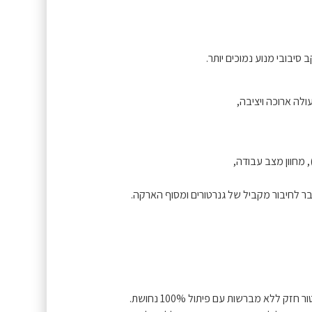
לחיבור מקביל של גנרטורים ומסוף הארקה.
גנרטורים אינוורטרים של Könner & Söhnen מצוידים באלטרנטור חזק ללא מברשות עם פיתול 100% נחושת.