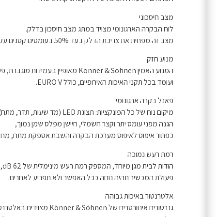
מצב חיסכוני
לוח הבקרה הארגונומי מצויד במתג מצב חיסכון בדלק.
מצב זה מפחית את צריכת הדלק בעד 50% בעומסים קטנים עקב סיבובי מנוע נמוכים יותר.
מנוע חזק
המנוע האמין Könner & Söhnen מאופיין בעמידות מוגברת, פעולה ארוכה ויציבה,
ועומד בכל תקני האיכות האירופיים, כולל EURO V.
פאנל בקרה ארגונומי
מיקום נוח של כל הפונקציות: תצוגת LED (מד שעות, תדר, מתח), מחוון מצב עבודה,
הגנה מפני עומס יתר וקצר חשמלי, חיישן מפלס שמן נמוך,
כפתור איפוס לאיפוס מערכת הבקרה והשבת אספקת מתח, מחבר 
רמת רעש נמוכה
הודות לבית מגן מיוחד, המספק רמת רעש מינימלית של 62 dB,
פעולת המכשיר תהיה נוחה ככל האפשר ולא תפריע לאחרים.
אלטרנטור באיכות גבוהה