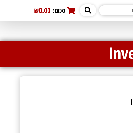
₪0.00
סכום:
0
Inv