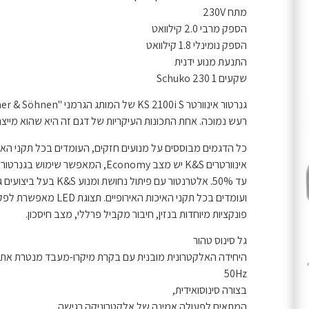
מתח 230V
הספק מרבי 2.0 קילוואט
הספק נומינלי 1.8 קילוואט
התנעת מנוע ידנית
שקעים 1 Schuko 230
רעש נמוכה. אחת התכונות העיקריות של דגם זה היא שהוא מייצר
אינוורטרים K&S יש מצב Economy, המא
עד 50%. אלטרנטור עם פית
ועומדים בכל תקני האיכות האירופיים. תצוגת LED מאפשרת לפקח על פעולת הגנרטור ולבצע את תחזוקתו בזמן.
פונקציות מיוחדות בנזין, חיבור מקביל פרללי, מצב חיסכון.
גל סינוס טהור
50Hz
בצורה סינוסואידית,
המתאים לפעולה אמינה של אלקטרוניקה רגישה.