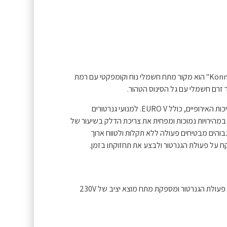
גנרטור אינוורטר KS 2100i S של המותג הגרמני "Könner & Söhnen" הוא מקור מתח חשמלי נוח וקומפקטי עם רמת
 זרם חשמלי עם גל הסינוס הטהור.
כל הדגמים מבוססים על מנועים חזקים, העומדים בכל תקני האיכות האירופיים, כולל EURO V. למנועי גנרטורים
פשר שימוש בגנרטור במהירויות נמוכות ומפחית את צריכת הדלק בשיעור של
ול נחושת ומנוע K&S בעל ביצועים גבוהים מבטיחים פעולה ללא תקלות ולטווח ארוך
היחידה האלקטרונית מובנית עם בקרת מיקרו-מעבד מנטרת את פעולת הגנרטור ומספקת מתח מוצא יציב של 230V