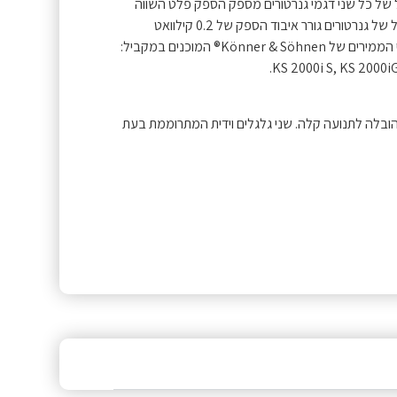
ביל של כל שני דגמי גנרטורים מספק הספק פלט השווה
להספקים המשולבים של דגמים אלה. יחד עם זאת, חיבור מקביל של גנרטורים גורר איבוד הספק של 0.2 קילוואט
מההספק המצטבר הנקוב שניתן להשיג. זה מתאים לכל גנרטורי הממירים של Könner & Söhnen® המוכנים במקביל:
KS 2000i S, KS 2000iG
Könner & S מצוידים במערכת הובלה לתנועה קלה. שני גלגלים וידית המתרוממת בעת