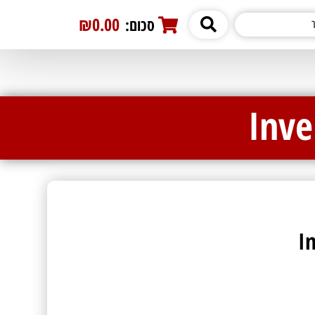
₪0.00
סכום:
0
Inve
I