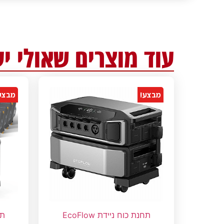
עוד מוצרים שאולי יע
מבצע!
מבצע
תחנת כוח ניידת EcoFlow
תח