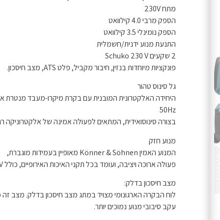
מתח 230V
הספק מרבי 4.0 קילוואט
הספק נומינלי 3.5 קילוואט
התנעת מנוע ידנית/חשמלית
2 שקעים Schuko 230 V
פונקציות מיוחדות בנזין, חיבור מקביל, פלט ATS, מצב חיסכון.
גל סינוס טהור
50Hz
בצורה סינוסואידית, המתאים לפעולה אמינה של אלקטרוניקה רג
מנוע חזק
המנוע האמין Könner & Söhnen מאופיין בעמידות מוגברת,
פעולה ארוכה ויציבה, ועומד בכל תקני האיכות האירופיים, כולל EURO V.
מצב חיסכון בדלק:
עקב סיבובי מנוע נמוכים יותר.