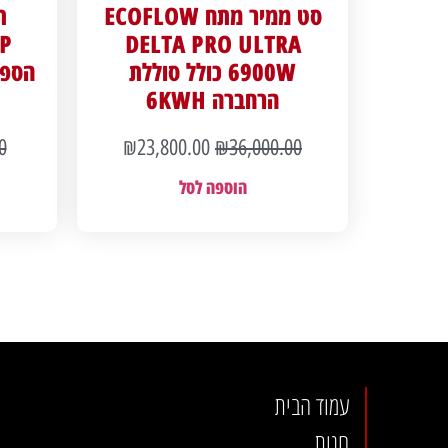
סט ממיר מתח ECOFLOW
ת
P
DELTA PRO ULTRA
6900W כולל סוללת
הרחברה 6KWH
0
₪
23,800.00
₪
36,000.00
הוספה לסל
עמוד הבית
חנות