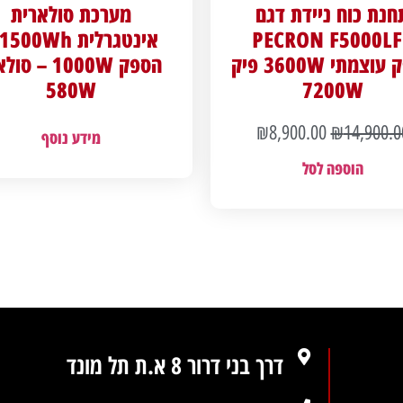
חנת כוח ניידת דגם
מערכת סולארית
PECRON F5000LF
הספק עוצמתי 3600W פיק
הספק 1000W – ס
580W
7200W
₪
8,900.00
₪
14,900.0
מידע נוסף
הוספה לסל
דרך בני דרור 8 א.ת תל מונד