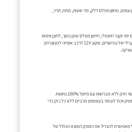
 יתר וקצר חשמלי, חיישן מפלס שמן נמוך, לחצן איפוס
לאיפוס מערכת הבקרה ושחזור אספקת מתח, מחבר לחיבור מקבילי של גנרטורים, שקע 12V לרכב אופייני למגוון רחב
גנרטורים אינוורטרים של Könner & Söhnen מצוידים באלטרנטור חזק ללא מברשות עם פיתול 100% נחושת.
ק ויכול לעמוד בעומסים מרביים ללא כל נזק כדי
ידה מקבילה של גנרטור KS PU1 מבית Könner & Söhnen® מאפשרת להגדיל את הספק המוצא הכולל של