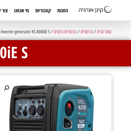
החנות
קטגוריות
מי אנחנו
צור 
עמוד הבית
/
גנרטורים
/
גנרטורים גרמנים
/ Inverter generator KS 4000iE S
0iE S