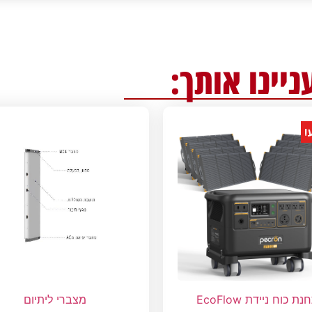
ניינו אותך:
!
נת כוח ניידת EcoFlow
מצברי ליתיום