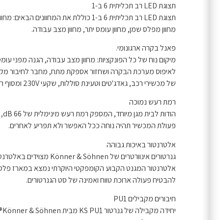
תצוגת LED רב תכליתית 6 ב-1
תצוגת LED רב תכליתית 6 ב-1 כוללת את המחוונים הבאים: מחוון עומס, מחוון מפלס דלק, מד שעות, מתח, תדר,
מחוון מפלס שמן, מחוון עומס יתר, מחוון מצב עבודה.
פאנל בקרה ארגונומי.
מיקום נוח של כל הפונקציות: מחוון מצב עבודה, הגנה מפני עומס
של מכשירי רכב, גאדג'טים וטעינת סוללות, שקעי 230V ומסוף הארקה.
רמת רעש נמוכה
הודות לבית מגן מיוחד, המספק רמת רעש מינימלית של 66 dB,
פעולת המכשיר תהיה נוחה ככל האפשר ולא תפריע לאחרים.
אלטרנטור באיכות גבוהה
אלטרנטור המגנט הקבוע הקומפקטי היוקרתי נמצא במארז פלסטי
להבטיח פעולה ארוכת טווח ואמינה של סט הגנרטורים.
חיבורים מקבילים PU1
יח