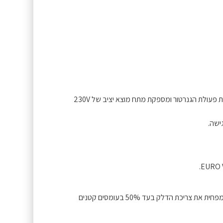
היחידה האלקטרונית המובנית עם בקרת מיקרו-מעבד מנטרת את פעולת הגנרטור ומספקת מתח מוצא יציב של 230V
ישה.
לוח הבקרה הארגונומי מצויד במתג מצב חיסכון בדלק. מצב זה מפחית את צריכת הדלק בעד 50% בעומסים קטנים