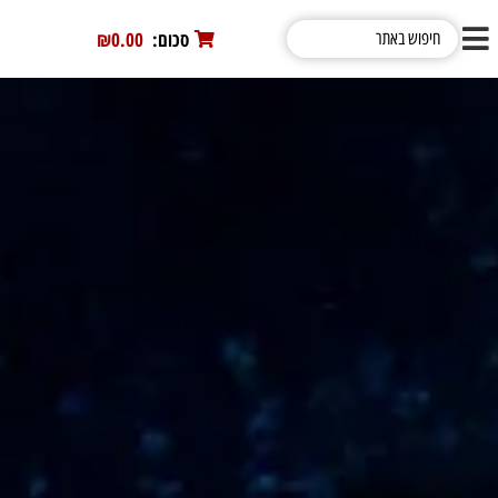
סכום:
0
₪0.00