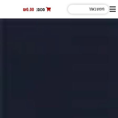
סכום:
0
₪0.00